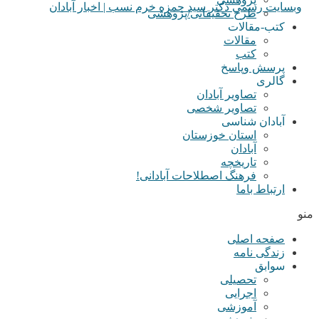
طرح تحقیقاتی/پژوهشی
کتب-مقالات
مقالات
کتب
پرسش وپاسخ
گالری
تصاویر آبادان
تصاویر شخصی
آبادان شناسی
استان خوزستان
آبادان
تاریخچه
فرهنگ اصطلاحات آبادانی!
ارتباط باما
منو
صفحه اصلی
زندگی نامه
سوابق
تحصیلی
اجرایی
آموزشی