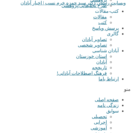
طرح تحقیقاتی/پژوهشی
کتب-مقالات
مقالات
کتب
پرسش وپاسخ
گالری
تصاویر آبادان
تصاویر شخصی
آبادان شناسی
استان خوزستان
آبادان
تاریخچه
فرهنگ اصطلاحات آبادانی!
ارتباط باما
منو
صفحه اصلی
زندگی نامه
سوابق
تحصیلی
اجرایی
آموزشی