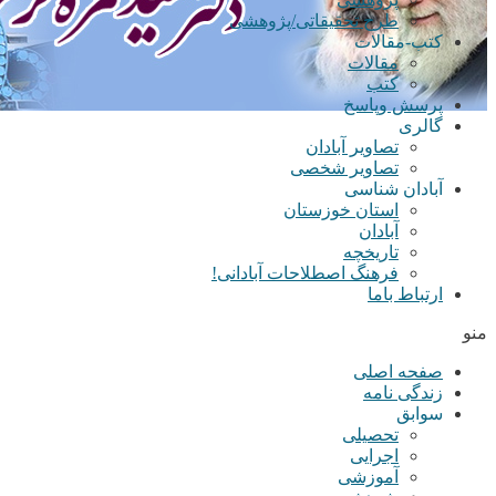
طرح تحقیقاتی/پژوهشی
کتب-مقالات
مقالات
کتب
پرسش وپاسخ
گالری
تصاویر آبادان
تصاویر شخصی
آبادان شناسی
استان خوزستان
آبادان
تاریخچه
فرهنگ اصطلاحات آبادانی!
ارتباط باما
منو
صفحه اصلی
زندگی نامه
سوابق
تحصیلی
اجرایی
آموزشی