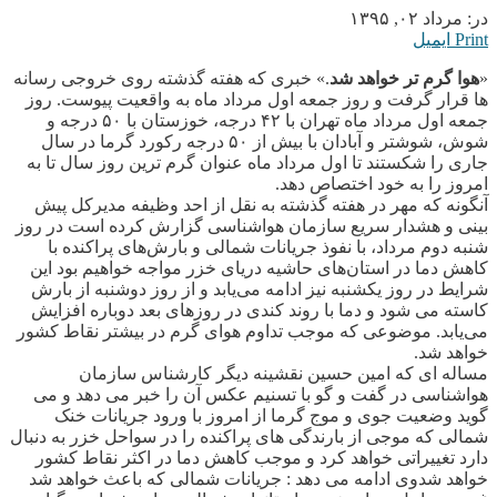
در:
مرداد ۰۲, ۱۳۹۵
Print
ایمیل
«
هوا گرم تر خواهد شد
.» خبری که هفته گذشته روی خروجی رسانه
ها قرار گرفت و روز جمعه اول مرداد ماه به واقعیت پیوست. روز
جمعه اول مرداد ماه تهران با ۴۲ درجه،
خوزستان با ۵۰ درجه و
شوش، شوشتر و آبادان با بیش از ۵۰ درجه رکورد گرما در سال
جاری را شکستند تا اول مرداد ماه عنوان گرم ترین روز سال تا به
امروز را به خود اختصاص دهد.
آنگونه که مهر در هفته گذشته به نقل از احد وظیفه مدیرکل پیش
بینی و هشدار سریع سازمان هواشناسی گزارش کرده است در روز
شنبه دوم مرداد، با نفوذ جریانات شمالی و بارش‌های پراکنده با
کاهش دما در استان‌های حاشیه دریای خزر مواجه خواهیم بود این
شرایط در روز یکشنبه نیز ادامه می‌یابد و از روز دوشنبه از بارش
کاسته می شود و دما با روند کندی در روزهای بعد دوباره افزایش
می‌یابد. موضوعی که موجب تداوم هوای گرم در بیشتر نقاط کشور
خواهد شد.
مساله ای که امین حسین نقشینه دیگر کارشناس سازمان
هواشناسی در گفت و گو با تسنیم عکس آن را خبر می دهد و می
گوید وضعیت جوی و موج گرما از امروز با ورود جریانات خنک
شمالی که موجی از بارندگی های پراکنده را در سواحل خزر به دنبال
دارد تغییراتی خواهد کرد و موجب کاهش دما در اکثر نقاط کشور
خواهد شدوی ادامه می دهد : جریانات شمالی که باعث خواهد شد