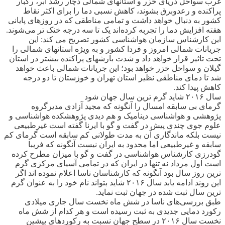
غرب سواحل دریای خزر و استانهای شمالی دچار رشد ابر، رگبار
پراکنده و رعدوبرق بشوند، کاهش نسبی دما را برای اکثر نقاط
کشور به دنبال خواهد داشت و تمامی مناطقی که در روزهای پایانی
هفته افزایش دما را تجربه کرده‌اند یک تا سه درجه خنک تر می‌شوند.
این کارشناس سازمان هواشناسی کشور تصریح می کند: این
جریانات شمالی امروز و فردا کشور و به ویژه استانهای شمالی را
تحت تاثیر قرار خواهد داد و شدت بارشهای پراکنده بیشتر در استان
گیلان و سواحل خزر خواهد بود؛ این جریانات شمالی باعث خواهد
شد تا دمای مناطقی نظیر استان تهران و خوزستان تا دو درجه
کاهش پيدا كند.
سال ۲۰۱۶ شاید گرم ترین سال جهان شود
گرمای بی سابقه امسال را آنگونه که مجید آزادی مدیرگروه
پژوهشی و هواشناسی دینامیک و هم دیدی پژوهشکده هواشناسی و
علوم جوی چندی پیش در گفت و گو با ایرنا گفته است غیرطبیعی
نیست بلکه ماندگاری آن به مدت طولانی کم سابقه است گرمای کم
سابقه و غیرطبیعی اما محدود به ایران نیست آنگونه که فریبا
گودرزی کارشناس هواشناسی در گفت و گو با میزان مطرح کرده
است اول مرداد نه تنها در ایران که در تمامی آسیای مرکزی گرم
ترین روز سال بود آنگونه که کارشناسان ناسا اعلام نموده اند اگر
این روند ادامه یابد سال ۲۰۱۶ شاید بتواند نام خود را به عنوان گرم
ترین سال ثبت شده در جهان ثبت نمايد.
طبق بررسی‌های ناسا در شش ماه نخست سال جاری میلادی
رکورد دمایی جدیدی به ثبت رسیده‌ است و هر کدام از شش ماه
نخست سال ۲۰۱۶ در سطح جهان نسبت به رکوردهای پیشین