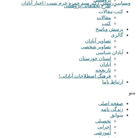
طرح تحقیقاتی/پژوهشی
کتب-مقالات
مقالات
کتب
پرسش وپاسخ
گالری
تصاویر آبادان
تصاویر شخصی
آبادان شناسی
استان خوزستان
آبادان
تاریخچه
فرهنگ اصطلاحات آبادانی!
ارتباط باما
منو
صفحه اصلی
زندگی نامه
سوابق
تحصیلی
اجرایی
آموزشی