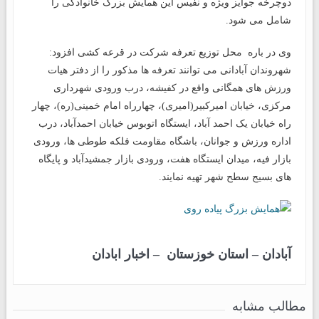
دوچرخه جوایز ویژه و نفیس این همایش بزرگ خانوادگی را
شامل می شود.
وی در باره محل توزیع تعرفه شرکت در قرعه کشی افزود:
شهروندان آبادانی می توانند تعرفه ها مذکور را از دفتر هیات
ورزش های همگانی واقع در کفیشه، درب ورودی شهرداری
مرکزی، خیابان امیرکبیر(امیری)، چهارراه امام خمینی(ره)، چهار
راه خیابان یک احمد آباد، ایستگاه اتوبوس خیابان احمدآباد، درب
اداره ورزش و جوانان، باشگاه مقاومت فلکه طوطی ها، ورودی
بازار فیه، میدان ایستگاه هفت، ورودی بازار جمشیدآباد و پایگاه
های بسیج سطح شهر تهیه نمایند.
آبادان
–
استان خوزستان
–
اخبار ابادان
مطالب مشابه