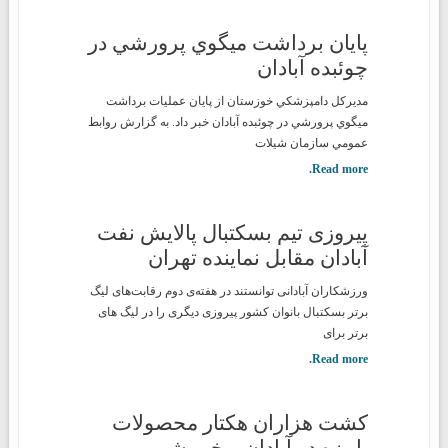
پايان برداشت ميگوي پرورشي در
چوئبده آبادان
مديركل دامپزشكي خوزستان از پايان عمليات برداشت
ميگوي پرورشي در چوئبده آبادان خبر داد. به گزارش روابط
عمومي سازمان شيلات
Read more.
پیروزی تیم بسکتبال پالایش نفت
آبادان مقابل نماینده تهران
ورزشکاران آبادانی توانستند در هفته‌ی دوم رقابت‌های لیگ
برتر بسکتبال بانوان کشور پیروزی دیگری را در لیگ های
برتر برای
Read more.
کشت هزاران هکتار محصولات
پاییزه در آبادان و خرمشهر