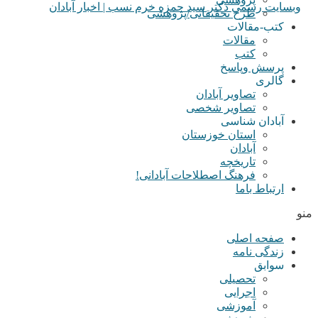
طرح تحقیقاتی/پژوهشی
کتب-مقالات
مقالات
کتب
پرسش وپاسخ
گالری
تصاویر آبادان
تصاویر شخصی
آبادان شناسی
استان خوزستان
آبادان
تاریخچه
فرهنگ اصطلاحات آبادانی!
ارتباط باما
منو
صفحه اصلی
زندگی نامه
سوابق
تحصیلی
اجرایی
آموزشی