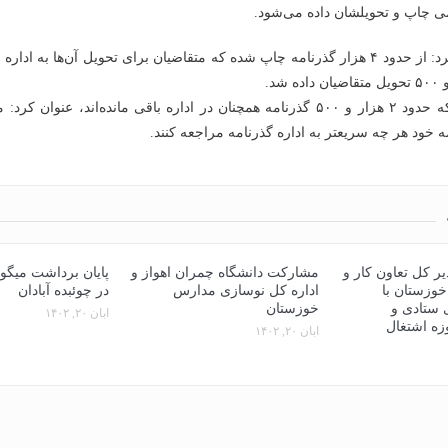
ی چاپ و تحویلشان داده می‌شود.
یوسفی بیان کرد: از حدود ۴ هزار گذرنامه چاپ شده که متقاضیان برای تحویل آن‌ها به ا
 شد.
وی با بیان اینکه حدود ۲ هزار و ۵۰۰ گذرنامه همچنان در اداره باقی مانده‌اند، عنوا
 خود هر چه سریعتر به اداره گذرنامه مراجعه کنند.
ر کل تعاون کار و
مشارکت دانشگاه چمران اهواز و
پايان برداشت ميگ
خوزستان با
اداره کل نوسازی مدارس
در چوئبده آبادان
 ستادی و
خوزستان
آبان ۲۰, ۱۴۰۲
زه اشتغال
آبان ۲۰, ۱۴۰۲