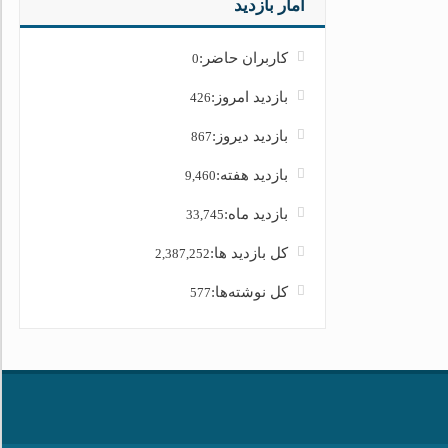
آمار بازدید
کاربران حاضر:
0
بازدید امروز:
426
بازدید دیروز:
867
بازدید هفته:
9,460
بازدید ماه:
33,745
کل بازدید ها:
2,387,252
کل نوشته‌ها:
577