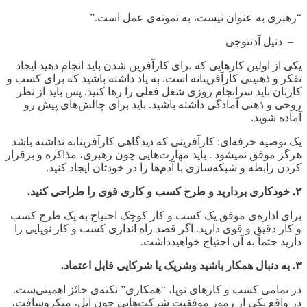
“رهبری به عنوان نیست، به نمونه‌ی عمل است.”
– دنیل آدنتوجی
یکی از اولین کارهایی که برای کارآفرین شدن باید انجام دهید ایجاد
تفکر و ذهنیتی کارآفرینانه است. به یاد داشته باشید که برای کسب و
کارتان باید سرانجام روزی شغل فعلی را رها کنید. پس باید از نظر
روحی و ذهنی آمادگی داشته باشید. باید برای چالش
های پیش رو
آماده شوید.
یک توصیه حرفه
ای: کارآفرینی که دیدگاهی کارآفرینانه نداشته باشد
هرگز موفق نمیشود . باید مهارت
هایی چون رهبری، مذاکره و برقرار
کردن رابطه و شبکه
سازی با آدم
ها را در خودتان ایجاد کنید.
۲. خودکاری بردارید و طرح کسب و کاری قوی را طراحی کنید.
برای اداره
ی موفق یک کسب و کار کوچک احتیاج به یک طرح کسب
و کار دقیق و قوی دارید. اگر قصد راه اندازی کسب و کار نوپایی را
دارید حتماً به آن احتیاج خواهیدداشت.
۳. به دنبال همکار باشید وشریک یا شرکایی قابل اعتماد.
در تمامی کسب و کارهای نوپا، “همکاری” نکته
ی حائز اهمیتی
ست.
در واقع یکی از رموز موفقیت شرکت
هایی چون اپل، میکروسافت،