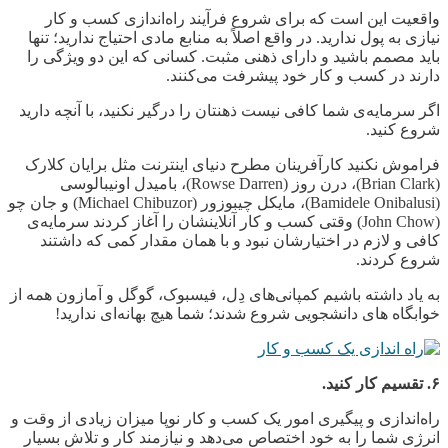
واقعیت این است که برای شروع فرآیند راه
اندازی کسب و کار
نیازی به پول ندارید. در واقع اصلاً به منابع مادی احتیاج ندارید؛ تنها
باید مصمم باشید و دارای ذهنی مثبت. کسانی که این دو ویژگی را
دارند در کسب و کار خود پیشرفت می
کنند.
اگر سرمایه
ی شما کافی نیست ذهنتان را درگیر نکنید، با آنچه دارید
شروع کنید.
فراموش نکنید کارآفرینان مطرح دنیای اینترنت مثل برایان کلارک
(
Brian Clark
)، درن روز (
Darren
Rowse
)، بامیدل اونیبالوسی
(
Bamidele Onibalusi
)، مایکل چیبوزور (
Michael Chibuzor
) و جان چو
(
John Chow
) وقتی کسب و کار آنلاینشان را آغاز کردند سرمایه
ی
کافی و لازم در اختیارشان نبود و با همان مقدار کمی که داشتند
شروع کردند.
به یاد داشته باشیم کمپانی
های دِل، فیسبوک، گوگل و آمازون همه از
خوابگاه
های دانشجویی شروع شدند؛ شما هیچ بهانه
ای ندارید!
۶.
تقسیم کار کنید
.
راه
اندازی و پیگیری امور یک کسب و کار نوپا میزان زیادی از وقت و
انرژی شما را به خود اختصاص می
دهد و نیازمند کار و تلاش بسیار