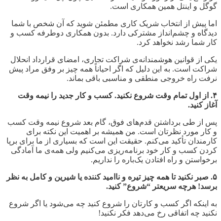
گوگل و اینتل همین همکاری است.
اما پیش از انتخاب شریک کاری مطمئن شوید که آن شخص با شما
دیدگاه و چشم
انداز مشترکی دارد. بدون همکاری دوطرفه کسب و
کار شما رشد نخواهد کرد.
یکی از قوانین هوشمندانه
ی شراکت تجاری، امضای قرارداد انحلال
شراکت است. به این دلیل که اگر احیاناً همه چیز بر وفق مراد پیش
نرفت راه خروجی منطقی و مناسبی باقی بماند.
۴. از اول تمام وقت شروع نکنید. کسب و کار جدید را نیمه وقت
آغاز کنید.
پس از طی برداشتن قدم
های فوق، گام بعد شروع نیمه وقت کسب
و کار مورد نظرتان است. من همیشه بر اهمیت این نکته برای
کارمندان تأکید می
کنم. حقیقت این است که بسیاری از ما برای برپا
کردن کسب و کار خود برنامه
ریزی می
کنیم ولی همه
ی ما آمادگی
برخواستن و راه افتادن یک
باره را نداریم.
۵. صبر نکنید تا همه چیز تیره و ناامید کننده یا شیرین و کامل به نظر
برسد! هرچه سریعتر “شروع” کنید.
به اینکه اگر کسب و کارتان را شروع کنید چه می
شود یا اگر شروع
نکنید چه اتفاقی رخ می
دهد فکر نکنید!