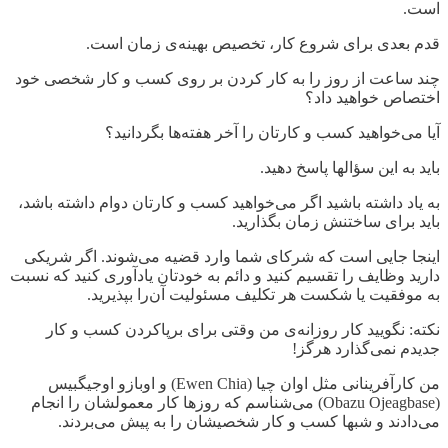
است.
قدم بعدی برای شروع کار، تخصیص بهینه
ی زمان است.
چند ساعت از روز را به کار کردن بر روی کسب و کار شخصی خود
اختصاص خواهید داد؟
آیا می
خواهید کسب و کارتان را آخر هفته
ها بگردانید؟
باید به این سؤالها پاسخ دهید.
به یاد داشته باشید اگر می
خواهید کسب و کارتان دوام داشته باشد،
باید برای ساختنش زمان بگذارید.
اینجا جایی است که شرکای شما وارد قضیه می
شوند. اگر شریکی
دارید وظایف را تقسیم کنید و دائم به خودتان یادآوری کنید که نسبت
به موفقیت یا شکست هر تکلیف مسئولیت آن
را بپذیرید.
نکته: نگویید کار روزانه
ی من وقتی برای برپاکردن کسب و کار
جدیدم نمی
گذارد هرگز!
من کارآفرینانی مثل اوان چیا (
Ewen Chia
) و اوبازو اوجیگبیس
(
Obazu Ojeagbase
) می
شناسم که روزها کار معمولشان را انجام
می
دادند و شبها کسب و کار شخصیشان را به پیش می
بردند.