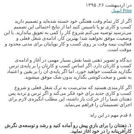
در:
اردیبهشت ۲۶, ۱۳۹۵
Print
ایمیل
اگر از کار تمام وقت هفتگی خود خسته شده
اید و تصمیم دارید
کسب و کاری نو پا تاسیس کنید اما از نتایج احتمالی این تصمیم
می
ترسید توصیه می
کنم شروع کار را کمی به تعویق بیاندازید. با این
وضعیت موفق نخواهید شد! بهترین کار، ادامه
ی شغل فعلی و
فعالیت نیمه وقت بر روی کسب و کار نوپایتان برای مدتی محدود و
موقت است.
دیدگاه و تصویر ذهنی شما نقش بسیار مهمی در آغاز و ادامه
ی
کسب و کارتان دارد. اگر اساس کسب و کارتان را بر پایه‌ی ترس
بگذارید شکست خواهید خورد. اما اگر پایه
ی آن را بر یقین و اعتماد
به نفس و سخت
کوشی بگذارید بدون شک موفق میشوید.
اگر کارمندی هستید که مدتی
ست به ترک شغل فعلی و شروع
کسب و کاری جدید برای خود فکر می
کند و اگر ترس و تردید پس
ذهنتان شما را از حرکت باز داشته، این مطلب انگیزه
ی لازم برای
اجرای تصمیمتان را فراهم می
نماید
.
۸ قدم مهم در این راه:
۱. ذهنتان را برای بازی پیش رو آماده کنید و رشد و توسعه
ی نگرش
کارآفرینانه را در خود آغاز نمایید.