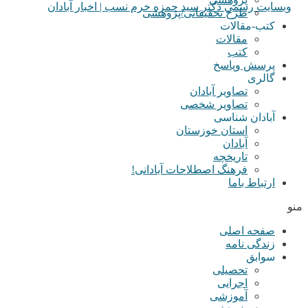
طرح تحقیقاتی/پژوهشی
کتب-مقالات
مقالات
کتب
پرسش وپاسخ
گالری
تصاویر آبادان
تصاویر شخصی
آبادان شناسی
استان خوزستان
آبادان
تاریخچه
فرهنگ اصطلاحات آبادانی!
ارتباط باما
منو
صفحه اصلی
زندگی نامه
سوابق
تحصیلی
اجرایی
آموزشی