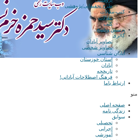
طرح تحقیقاتی/پژوهشی
کتب-مقالات
مقالات
کتب
پرسش وپاسخ
گالری
تصاویر آبادان
تصاویر شخصی
آبادان شناسی
استان خوزستان
آبادان
تاریخچه
فرهنگ اصطلاحات آبادانی!
ارتباط باما
منو
صفحه اصلی
زندگی نامه
سوابق
تحصیلی
اجرایی
آموزشی