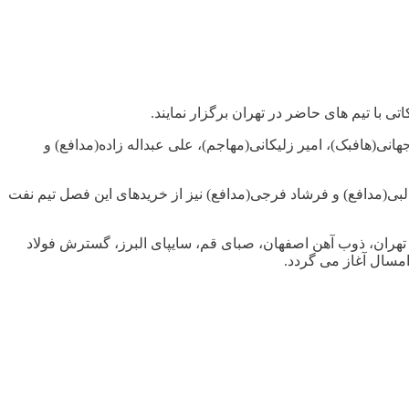
انی(هافبک)، امیر زلیکانی(مهاجم)، علی عبداله زاده(مدافع) و
ی(مدافع) و فرشاد فرجی(مدافع) نیز از خریدهای این فصل تیم نفت
سازی تبریز، نفت تهران، ذوب آهن اصفهان، صبای قم، سایپای البرز، گسترش فولاد
امسال آغاز می گردد.