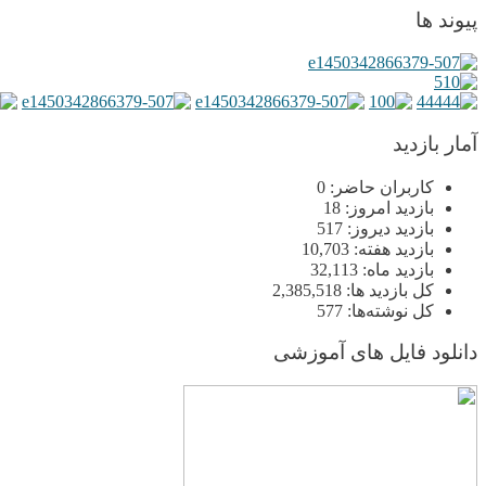
پیوند ها
آمار بازدید
کاربران حاضر:
0
بازدید امروز:
18
بازدید دیروز:
517
بازدید هفته:
10,703
بازدید ماه:
32,113
کل بازدید ها:
2,385,518
کل نوشته‌ها:
577
دانلود فایل های آموزشی