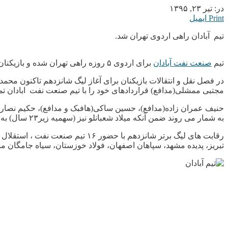
در:
تیر ۲۳, ۱۳۹۵
Print
ایمیل
تیم آبادان راهی اردوی تهران شد.
تیم
صنعت نفت آبادان
برای اردوی ۵ روزه راهی تهران شده و بازیکنان آزمایش پزشکی انجام می دهند و بعد از آن قرار است چند بازی تدارکاتی با تیم های حاضر در تهران برگزار نمايند.
در فصل نقل و انتقالات بازیکنان برای آغاز لیگ شانزدهم تاکنون محمد
مجتبی ممشلی(مدافع) قراردادهای خود را با تیم صنعت نفت ابادان تمد
حنیف عمران زاده(مدافع)، حسین ساکی(هافبک و مدافع)، حکیم نصاری
به شمار می روند ضمن آنکه میلاد شعبانلو نیز (سهمیه زیر۲۳ سال) به تیم نفت ملحق شد.
رقابت های لیگ برتر شانزدهم با 
تبریز، پدیده مشهد، سپاهان اصفهان، فولاد خوزستان، سیاه جامگان م