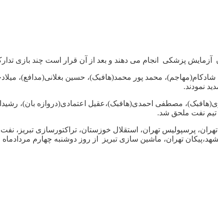
 شادکام(مهاجم)، محمد پور محمد(هافبک)، حسین بغلانی(مدافع)، میلادجه
ید نمودند.
(هافبک)، مصطفی احمدی(هافبک)،عقیل اعتمادی(دروازه بان)، رشیدالب
حضور ۱۶ تیم صنعت نفت ، استقلال تهران، پرسپولیس تهران، استقلال خوزستان، تراکتور
شهد،پیکان تهران، ماشین سازی تبریز از روز دوشنبه چهارم مردادماه 