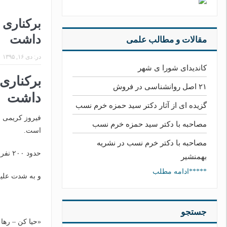
برکناری 
داشت
مقالات و مطالب علمی
در:
دی ۱۶, ۱۳۹۵
کاندیدای شورا ی شهر
برکناری
۲۱ اصل روانشناسی در فروش
داشت
گزیده ای از آثار دکتر سید حمزه خرم نسب
فیروز کریمی ب
مصاحبه با دکتر سید حمزه خرم نسب
است.
مصاحبه با دکتر خرم نسب در نشریه
حدود ۲۰۰ نفر از هواداران تیم فوتبال صنعت‌نفت در محل تمرین حضور پیدا کرده
بهمنشیر
*****ادامه مطلب
و به شدت علیه
جستجو
«حیا کن – رها