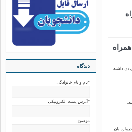
اه
همراه
دیدگاه
ادی داشته
*نام و نام خانوادگی
*آدرس پست الکترونیکی
د.
موضوع
روازه بان