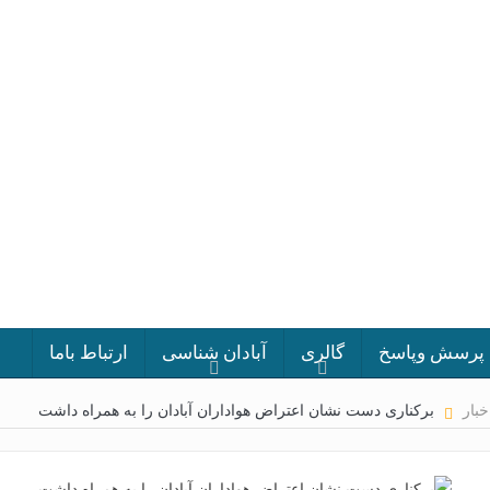
پرسش وپاسخ
گالری
آبادان شناسی
ارتباط باما
خبار
برکناری دست نشان اعتراض هواداران آبادان را به همراه داشت