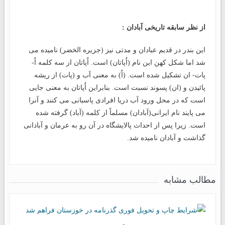
از نظر سابقه تاریخی آبادان :
این بندر در قدیم عبادان و مدتی نیز (جزیره الخضر) نامیده می
شد اما شکل کهن این نام (اُپاتان) است. اُپاتان از سه کلمه اُ-
پات- ان تشکیل شده است. (اُ) به معنی آب و (پات) از ریشه
پائیدن و (ان) پسوند نسبت است. بنابراین اُپاتان به معنی جایی
است که در محل ورود آب دریا افرادی پاسبانی می کنند و آنرا
می پایند نام ایرانی(آبادان) مسلماً از کلمه (آباد) گرفته شده
است. زیرا پس از احداث پالایشگاه در آن رو به عرمان و آبادانی
گذاشت و آبادان نامیده شد.
مطالب مشابه