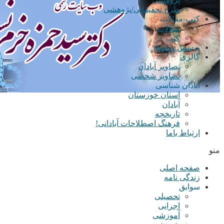
طرح تحقیقاتی/پژوهشی
کتب-مقالات
مقالات
کتب
پرسش وپاسخ
گالری
تصاویر آبادان
تصاویر شخصی
آبادان شناسی
استان خوزستان
آبادان
تاریخچه
فرهنگ اصطلاحات آبادانی!
ارتباط باما
منو
صفحه اصلی
زندگی نامه
سوابق
تحصیلی
اجرایی
آموزشی