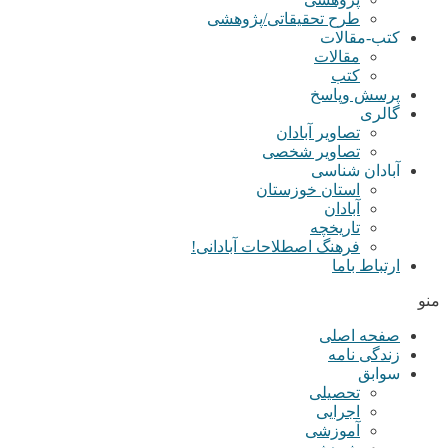
طرح تحقیقاتی/پژوهشی
کتب-مقالات
مقالات
کتب
پرسش وپاسخ
گالری
تصاویر آبادان
تصاویر شخصی
آبادان شناسی
استان خوزستان
آبادان
تاریخچه
فرهنگ اصطلاحات آبادانی!
ارتباط باما
منو
صفحه اصلی
زندگی نامه
سوابق
تحصیلی
اجرایی
آموزشی