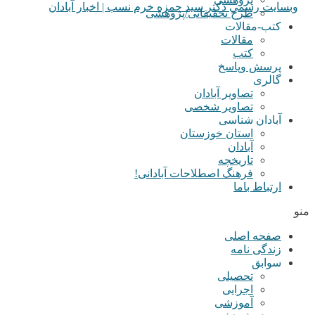
طرح تحقیقاتی/پژوهشی
کتب-مقالات
مقالات
کتب
پرسش وپاسخ
گالری
تصاویر آبادان
تصاویر شخصی
آبادان شناسی
استان خوزستان
آبادان
تاریخچه
فرهنگ اصطلاحات آبادانی!
ارتباط باما
منو
صفحه اصلی
زندگی نامه
سوابق
تحصیلی
اجرایی
آموزشی