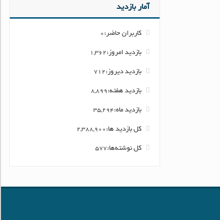
آمار بازدید
کاربران حاضر:
0
بازدید امروز:
1,362
بازدید دیروز:
712
بازدید هفته:
8,899
بازدید ماه:
35,294
کل بازدید ها:
2,388,900
کل نوشته‌ها:
577