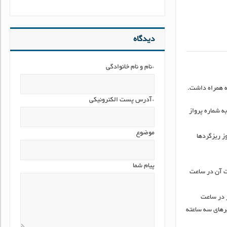
دیدگاه
*نام و نام خانوادگی
به همراه داشت.
*آدرس پست الکترونیکی
– آبادان – شیراز به شماره پرواز
موضوع
ز ریزگردها
پیام شما
در مسیر تهران- اهواز به شماره ٦٢٧٥ در ساعت ١٨ و برگشت آن در ساعت
اعت ١٨ ، ایران ایر ٣١١ تهران- اهواز در ساعت
اس در ساعت ١٨ و اهواز- دبی با شماره ٢٦٠ در ساعت ٢٠:٤٥ با تاخیرهای سه ساعته