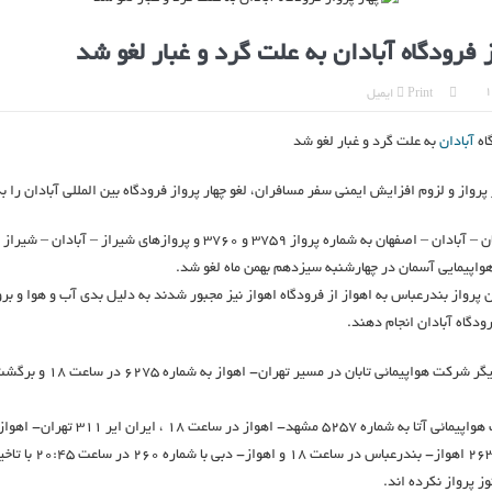
ز فرودگاه آبادان به علت گرد و غبار لغو شد
Print
ایمیل
اه
آبادان
به علت گرد و غبار لغو شد
رواز و لزوم افزایش ایمنی سفر مسافران، لغو چهار پرواز فرودگاه بین المللی آبادان را 
پروازهای اصفهان – آبادان – اصفهان به شماره پرواز ۳۷۵۹ و ۳۷۶۰ و پروازهای شیراز 
پرواز بندرعباس به اهواز از فرودگاه اهواز نیز مجبور شدند به دلیل بدی آب و هوا و برو
ودگاه آبادان انجام دهند.
همچنین پرواز دیگر شرکت هواپیمائی تابان 
پروازهای شرکت هواپیمائی آتا به شماره ٥٢٥٧ مشهد- اهواز در س
١٨:٣٠ ، نفت ٢٦٣١ اهواز- بندرعب
ز پرواز نکرده اند.