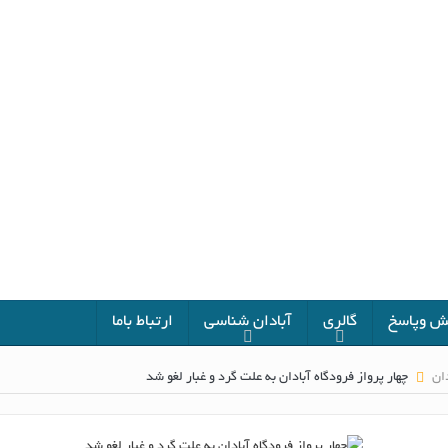
 وپاسخ
گالری
آبادان شناسی
ارتباط باما
دان
چهار پرواز فرودگاه آبادان به علت گرد و غبار لغو شد