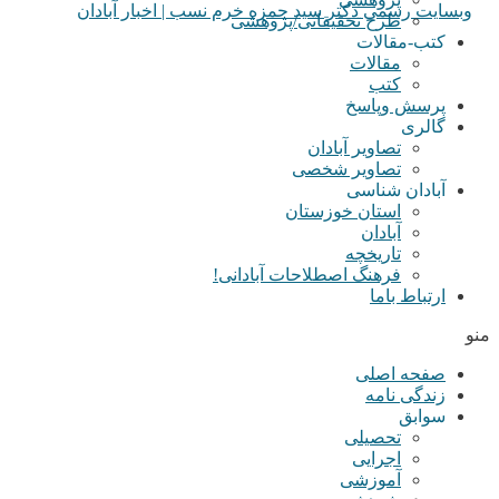
طرح تحقیقاتی/پژوهشی
کتب-مقالات
مقالات
کتب
پرسش وپاسخ
گالری
تصاویر آبادان
تصاویر شخصی
آبادان شناسی
استان خوزستان
آبادان
تاریخچه
فرهنگ اصطلاحات آبادانی!
ارتباط باما
منو
صفحه اصلی
زندگی نامه
سوابق
تحصیلی
اجرایی
آموزشی