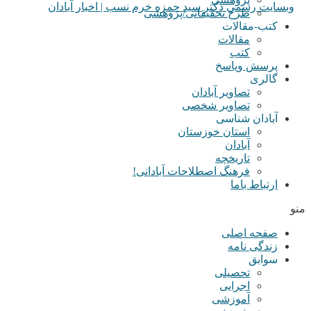
طرح تحقیقاتی/پژوهشی
کتب-مقالات
مقالات
کتب
پرسش وپاسخ
گالری
تصاویر آبادان
تصاویر شخصی
آبادان شناسی
استان خوزستان
آبادان
تاریخچه
فرهنگ اصطلاحات آبادانی!
ارتباط باما
منو
صفحه اصلی
زندگی نامه
سوابق
تحصیلی
اجرایی
آموزشی