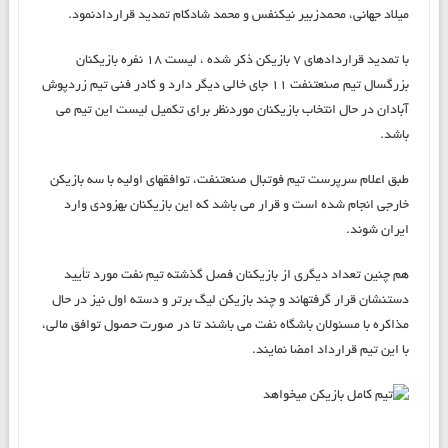
میلاد جهانی، محمدزبیر نیک‎نفس و محمد شادکام تمدید قراردادنمود.
با تمدید قراردادهای ۷ بازیکن ذكر شده ، لیست ۱۸ نفره بازیکنان
بزرگسال تیم صنعت‎نفت ۱۱ جای خالی دیگر دارد و کادر فنی تیم زردپوش
آبادان در حال انتخاب بازیکنان موردنظر برای تکمیل لیست این تیم مي
باشد.
طبق اعلام سرپرست تیم فوتبال صنعت‎نفت، توافق‎های اولیه با سه بازیکن
خارجی انجام شده است و قرار مي باشد که این بازیکنان به‎زودی وارد
ایران شوند.
هم چنین تعداد دیگری از بازیکنان فصل گذشته تیم نفت مورد تأیید
دست‎نشان قرار گرفته‎اند و چند بازیکن لیگ برتر و دسته اول نیز در حال
مذاکره با مسئولان باشگاه نفت مي باشند تا در صورت حصول توافق مالی،
با این تیم قرارداد امضا نمايند.