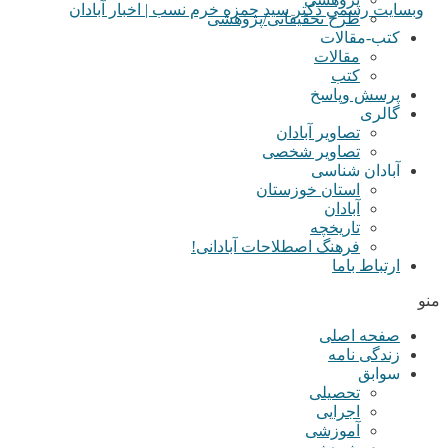
طرح تحقیقاتی/پژوهشی
کتب-مقالات
مقالات
کتب
پرسش وپاسخ
گالری
تصاویر آبادان
تصاویر شخصی
آبادان شناسی
استان خوزستان
آبادان
تاریخچه
فرهنگ اصطلاحات آبادانی!
ارتباط باما
منو
صفحه اصلی
زندگی نامه
سوابق
تحصیلی
اجرایی
آموزشی