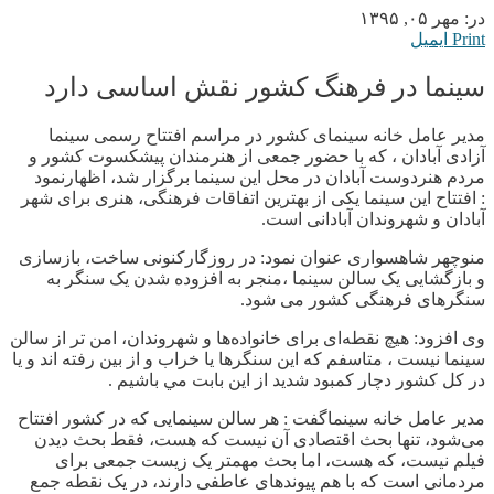
در:
مهر ۰۵, ۱۳۹۵
Print
ایمیل
سینما در فرهنگ کشور نقش اساسی دارد
مدیر عامل خانه سینمای کشور در مراسم افتتاح رسمی سینما
آزادی آبادان ، که با حضور جمعی از هنرمندان پیشکسوت کشور و
مردم هنردوست آبادان در محل این سینما برگزار شد، اظهارنمود
: افتتاح این سینما یکی از بهترین اتفاقات فرهنگی، هنری برای شهر
آبادان و شهروندان آبادانی است.
منوچهر شاهسواری عنوان نمود: در روزگارکنونی ساخت، بازسازی
و بازگشایی یک سالن سینما ،منجر به افزوده شدن یک سنگر به
سنگرهای فرهنگی کشور می شود.
وی افزود: هیچ نقطه‌ای برای خانواده‌ها و شهروندان، امن‌ تر از سالن
سینما نیست ، متاسفم که این سنگرها یا خراب و از بین رفته اند و یا
در کل کشور دچار کمبود شدید از این بابت مي باشيم .
مدیر عامل خانه سینماگفت : هر سالن سینمایی که در کشور افتتاح
می‌شود، تنها بحث اقتصادی آن نیست که هست، فقط بحث دیدن
فیلم نیست، که هست، اما بحث مهمتر یک زیست جمعی برای
مردمانی است که با هم پیوندهای عاطفی دارند، در یک نقطه جمع