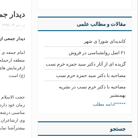
دیدار جمع
مقالات و مطالب علمی
در:
تیر ۱۴, ۱۳۹۵
دیدار جمعی از 
کاندیدای شورا ی شهر
امام جمعه ی آ
۲۱ اصل روانشناسی در فروش
منطقه ازجمله 
گزیده ای از آثار دکتر سید حمزه خرم نسب
ازفرمایش های 
مصاحبه با دکتر سید حمزه خرم نسب
(ع) است.
مصاحبه با دکتر خرم نسب در نشریه
بهمنشیر
حجت الاسلام ع
*****ادامه مطلب
زمان خود دارد
مناسبی درشعرخو
وی ازشاعران خ
بیشترآشنا نماین
جستجو