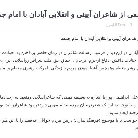
ی از شاعران آیینی و انقلابی آبادان با امام ج
Print
ایمیل
شاعران آیینی و انقلابی آبادان با امام جمعه
بادان در این دیدار فرمود: رسالت شاعران در زمان حاضر پرداختن به حوادث
جنایات داعش ،دفاع ازحرم، برجام ، احقاق حق ملت سرافرازوانقلابی ایران،
رهبر معظم وهمچنین آشنا نمودن مردم با زندگی با برکت رهبری معظم و ام
لی ابراهیمی پور با اشاره به وظیفه مهمی که شاعرانقلابی ومتعهد به رخدادها
 و با توجه به این که شعردرمیان مردم مقام مهمی داردفرمود شاعران باید بتو
د ایجاد نمايند .
واست تا با موضوع (فرهنگ سازی) دربین مردم،جوانان علاقمند را با این هنر 
د.