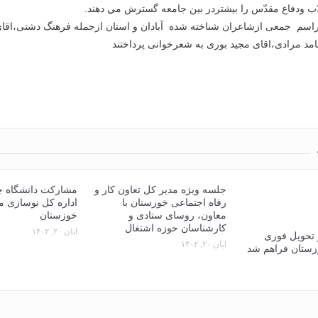
اب ودفاع مقدّس را بیشتردر بین جامعه گسترش مي دهند.
مراسم جمعی ازشاعران شناخته شده آبادان و استان ازجمله فرهنگ دشتی،اقا
د مرادی،اقای مجید بوری به شعرخوانی پرداختند
جلسه ویژه مدیر کل تعاون کار و
مشارکت دانشگاه چم
رفاه اجتماعی خوزستان با
اداره کل نوسازی 
معاون، روسای ستادی و
خوزستان
کارشناسان حوزه اشتغال
آبان ۲۰, ۱۴۰۲
تحویل فوری
آبان ۲۰, ۱۴۰۲
زستان فراهم شد