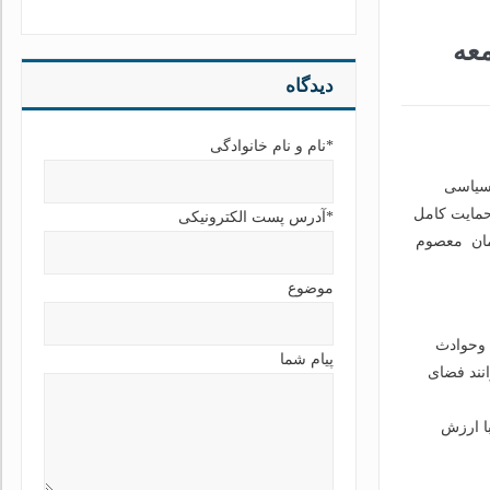
معه
دیدگاه
*نام و نام خانوادگی
 سیاسی
حمایت کامل
*آدرس پست الکترونیکی
امان معصوم
موضوع
 وحوادث
پیام شما
انند فضای
با ارزش