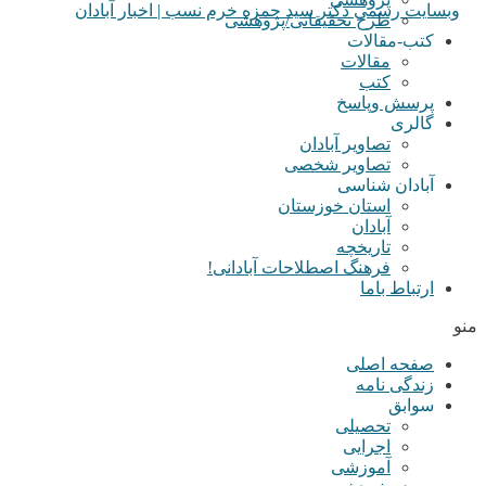
طرح تحقیقاتی/پژوهشی
کتب-مقالات
مقالات
کتب
پرسش وپاسخ
گالری
تصاویر آبادان
تصاویر شخصی
آبادان شناسی
استان خوزستان
آبادان
تاریخچه
فرهنگ اصطلاحات آبادانی!
ارتباط باما
منو
صفحه اصلی
زندگی نامه
سوابق
تحصیلی
اجرایی
آموزشی