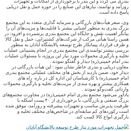
بندری می گردد و این بندر با برخورداری از امکانات و تجهیزات
روزآمد و توانمند، نیازهای این صنایع را در حوزه حمل و نقل دریایی
پاسخ داده است.
وی، سفر هیأت‌های بازرگانی و سرمایه گذاری متعدد به این مجتمع
بزرگ بندری به منظور آشنایی بیشتر با قابلیت‌ها و مزیت‌های آن را
بیانگر اهمیت نقش و جایگاه این مجتمع بندری برشمرده و افزود: در
همین راستا هیأتی مرکب از شرکت‌های کشتیرانی، حمل و نقل کالا
و طرف قرارداد پیمانکار طرح توسعه پالایشگاه آبادان به منظور
بررسی بیشتر توانمندی این مجتمع بندری در انجام پشتیبانی عملیات
تخلیه و بارگیری محمولات مورد نیاز این پروژه، با مسئولان عملیات
بندر امام خمینی(ره) دیدار و گفتگو نمودند .
معاون دریایی و بندری خاطر نشان نمود : این هیأت بازرگانی در
دیدار خود، ضمن بازدید از بخش های مختلف عملیاتی مجتمع بندری
امام خمینی(ره) با کارشناسان این اداره کل در باره راه های
همکاری بیشتر و بهره مندی از مزیت‌های تخلیه و بارگیری محمولات
وارداتی گفت‌وگو نمودند .
یادآور می‌شود مجتمع بندری امام خمینی(ره) در مجاورت مجتمع‌های
بزرگ صنعتی و بازرگانی، با برخورداری از ۴۰ پست اسکله با
ظرفیت پذیرش مناسب و تجهیزات پیشرفته و روزآمد، موفق شده
است رکوردهای کم سابقه‌ای در شاخص‌های مختلف تخلیه و
بارگیری انواع کالا کسب کند.