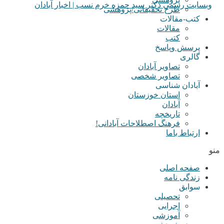
طرح تحقیقاتی/پژوهشی
کتب-مقالات
مقالات
کتب
پرسش وپاسخ
گالری
تصاویر آبادان
تصاویر شخصی
آبادان شناسی
استان خوزستان
آبادان
تاریخچه
فرهنگ اصطلاحات آبادانی!
ارتباط باما
منو
صفحه اصلی
زندگی نامه
سوابق
تحصیلی
اجرایی
آموزشی