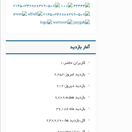
آمار بازدید
کاربران حاضر:
1
بازدید امروز:
2,252
بازدید دیروز:
712
بازدید هفته:
9,789
بازدید ماه:
36,184
کل بازدید ها:
2,389,790