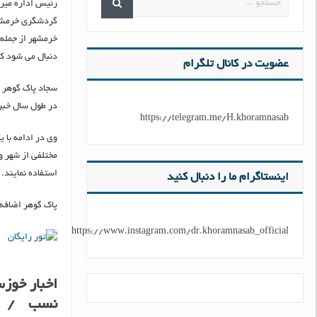
رئیس اداره میر
گردشگری خرمشهر
خرمشهر از جمله 
دنبال می شود که
عضویت در کانال تلگرام
سجاد پاک گوهر ب
در طول سال خبر 
https://telegram.me/H.khoramnasab
مختلفی از شهر و
استفاده نمايند.
اینستاگرام ما را دنبال کنید
پاک گوهر اضافه 
https://www.instagram.com/dr.khoramnasab_official
اخبار خو
نسب
/ س