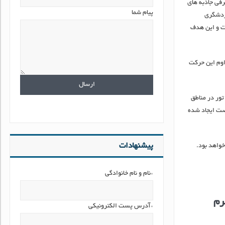
فی جاذبه های
پیام شما
گردشگری
ست و این هدف
اوم این حرکت
شده این تور در مناطق
رصت ایجاد شده
پیشنهادات
واهد بود.
*نام و نام خانوادگی
رم
*آدرس پست الکترونیکی