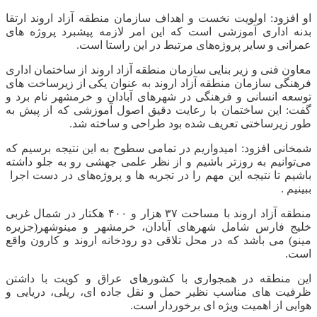
او افزود: اولویت نخست و اهداف سازمان منطقه آزاد اروند ارتقا
بدنه اداری آموزشی است که این امر لازمه پیشبرد پروژه های
عمرانی و سایر پروژه‌های مرتبط در این راستا است.
معاون فنی و زیر بنایی سازمان منطقه آزاد اروند از ساختمان اداری
فرهنگی سازمان منطقه آزاد اروند به عنوان یکی از زیرساخت های
توسعه انسانی و فرهنگی در شهرهای آبادان و خرمشهر نام برد و
گفت: این ساختمان با رعایت دقیق اصول آموزشی که از پیش به
طور زیرساختی تعریف شده بود طراحی و ساخته شد.
شمخانی افزود: امیدواریم در تمامی سطوح به این نتیجه برسیم که
می‌توانیم به روزتر باشیم و از نظر علمی جهشی رو به جلو داشته
باشیم تا نتیجه این مهم را در تجربه ها و پروژه‌های در دست اجرا
ببینیم .
منطقه آزاد اروند با مساحت ۳۷ هزار و ۴۰۰ هکتار در شمال غربی
خلیج فارس شامل شهرهای آبادان، خرمشهر و مینوشهر(جزیره
مینو) می باشد که در محل تلاقی دو رودخانه اروند و کارون واقع
است.
این منطقه در همجواری با کشورهای عراق و کویت با داشتن
ظرفیت های مناسب نظیر حمل و نقل جاده ای، ریلی، دریایی و
هوایی از اهمیت ویژه ای برخوردار است.