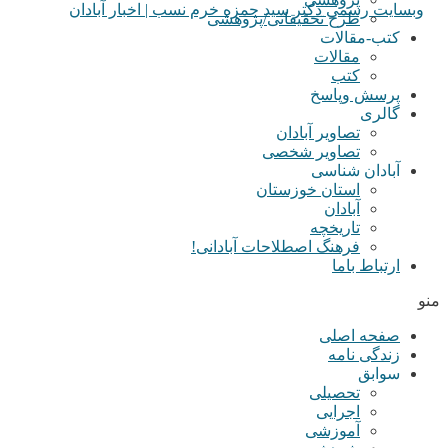
طرح تحقیقاتی/پژوهشی
کتب-مقالات
مقالات
کتب
پرسش وپاسخ
گالری
تصاویر آبادان
تصاویر شخصی
آبادان شناسی
استان خوزستان
آبادان
تاریخچه
فرهنگ اصطلاحات آبادانی!
ارتباط باما
منو
صفحه اصلی
زندگی نامه
سوابق
تحصیلی
اجرایی
آموزشی