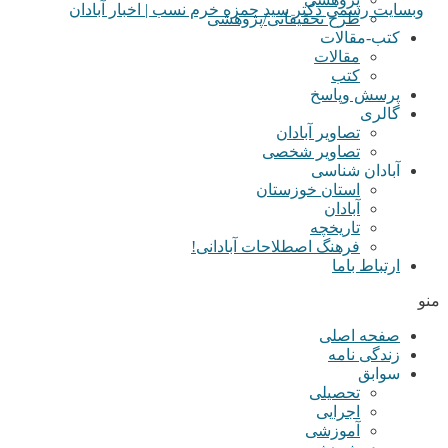
طرح تحقیقاتی/پژوهشی
کتب-مقالات
مقالات
کتب
پرسش وپاسخ
گالری
تصاویر آبادان
تصاویر شخصی
آبادان شناسی
استان خوزستان
آبادان
تاریخچه
فرهنگ اصطلاحات آبادانی!
ارتباط باما
منو
صفحه اصلی
زندگی نامه
سوابق
تحصیلی
اجرایی
آموزشی