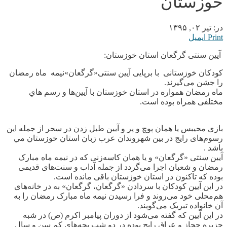
خوزستان
در:
تیر ۰۲, ۱۳۹۵
Print
ایمیل
آیین سنتی گرگعان استان خوزستان:
کودکان خوزستانی‌ با برپایی آیین سنتی«گرگعان»نیمه ماه رمضان
را جشن می‌گیرند.
ماه رمضان همواره در استان خوزستان با آیین‌ها و رسم هاي
مختلفی همراه بوده است.
بازی محیبس یا همان پوچ و پر و آیین طبل زدن در سحر از جمله این
رسوم‌های رایج در بین شهروندان عرب زبان استان خوزستان مي
باشد .
آیین سنتی «گرگعان» و یا همان کاسه‌زنی که در نیمه ماه مبارک
رمضان و شعبان اجرا می‌گردد از جمله آداب و سنت‌های قدیمی
بوده که تاکنون در استان خوزستان باقی مانده است.
در این آیین کودکان با سردادن «گرگعان، گرگعان» به در خانه‌های
هم‌محلی خود می‌روند و فرا رسیدن نیمه ماه مبارک رمضان را به
آن خانواده تبریک می‌گویند.
در این آیین که گفته می‌شود از دوران پیامبر اکرم (ص) در شبه
جزیره حجاز و عراق رایج بوده در دو شب بچه‌های کم سن و سال